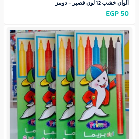
ألوان خشب 12 لون قصير – دومز
EGP
50