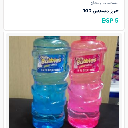
مسدسات و نشان
خرز مسدس 100
EGP
5