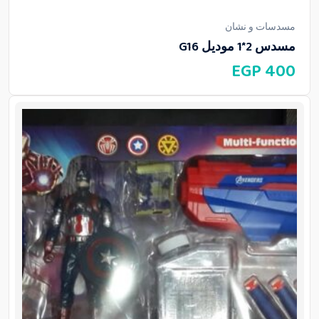
مسدسات و نشان
مسدس 2*1 موديل G16
EGP
400