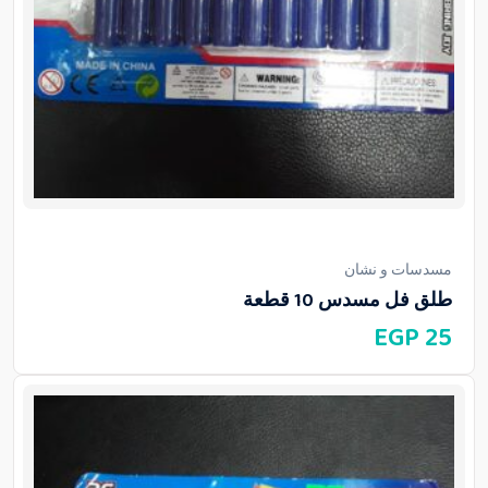
مسدسات و نشان
طلق فل مسدس 10 قطعة
EGP
25