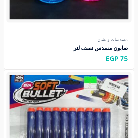
مسدسات و نشان
صابون مسدس نصف لتر
EGP
75