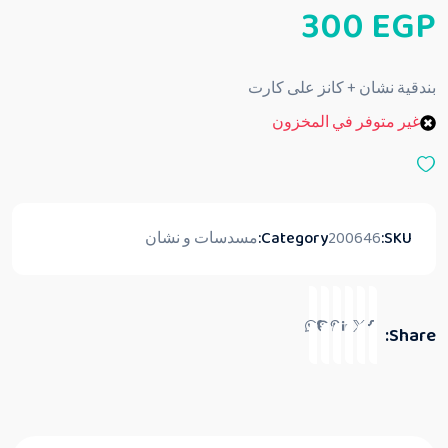
ت
300
EGP
م
ا
ل
ت
ق
بندقية نشان + كانز على كارت
ي
ي
غير متوفر في المخزون
م
0
م
ن
5
SKU:
200646
Category:
مسدسات و نشان
Share: