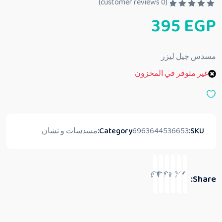
customer reviews)
0
(
ت
395
EGP
م
ا
ل
ت
ق
مسدس جيل ليزر
ي
ي
غير متوفر في المخزون
م
0
م
ن
5
SKU:
6963644536653
Category:
مسدسات و نشان
Share: