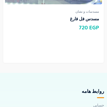
مسدسات و نشان
مسدس فل فارغ
720
EGP
روابط هامه
حسابي