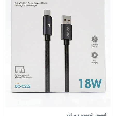
إكسسوار كومبيوتر و موبايل