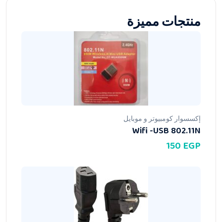
منتجات مميزة
إكسسوار كومبيوتر و موبايل
Wifi -USB 802.11N
150
EGP