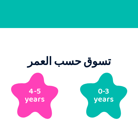
تسوق حسب العمر
4-5
0-3
years
years