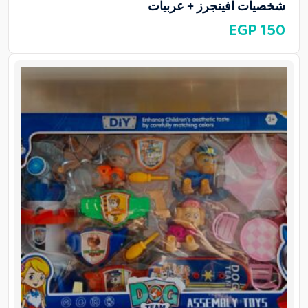
شخصيات افينجرز + عربيات
EGP
150