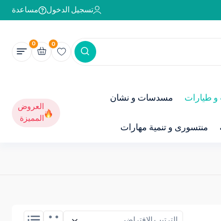
تسجيل الدخول
مساعدة
0
0
و طيارات
مسدسات و نشان
العروض
المميزة
منتسورى و تنمية مهارات