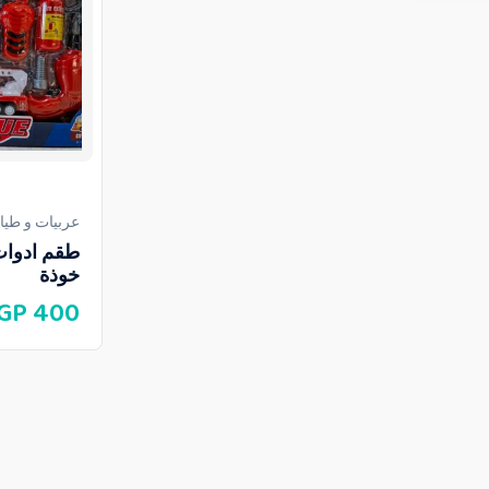
عربيات و طيا
طقم ادوات
خوذة
GP
400