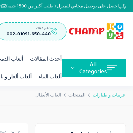
احصل على توصيل مجاني للمنزل (اطلب أكثر من 1500 جنية)
m
دعم 24/7:
002-01091-650-440
أحدث المقالات
ألعاب الدم
All
Categories
ألعاب البناء
ألعاب ألغاز و با
عربيات و طيارات
المنتجات
العاب الأبطال
عرض 1–12 من أصل 82 نتيجة