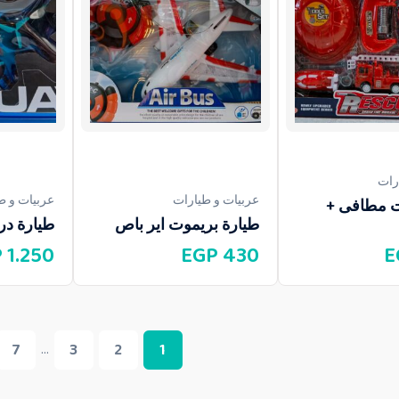
رات
عربيات و طيارات
عربيات و ط
 مطافى +
طيارة بريموت اير باص
طيارة درون 4 – 
P
1.250
EGP
430
E
7
3
2
1
...