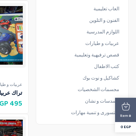
العاب تعليمية
الفنون و التلوين
اللوازم المدرسية
عربيات و طيارات
قصص ترفيهية وتعليمية
كتب الاطفال
كشاكيل و نوت بوك
عربيات و طيا
مجسمات الشخصيات
تراك عربي
مسدسات و نشان
GP
495
منتسورى و تنمية مهارات
Item
0
0
EGP