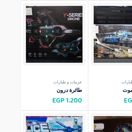
يارات
عربيات و طيارات
يموت
طائرة درون
EGP
1.200
EG