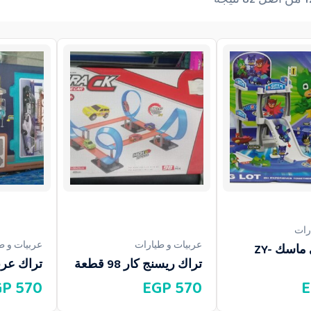
رات
عربيات و طيارات
عربيات و ط
تراك بيجى ماسك ZY-
تراك ريسنج كار 98 قطعة
تراك عرب
GP
570
EGP
570
E