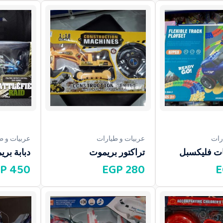
رات
عربيات و طيارات
عربيات و ط
ات فليكسبل
تراكتور بريموت
دبابة بر
P
450
EGP
280
E