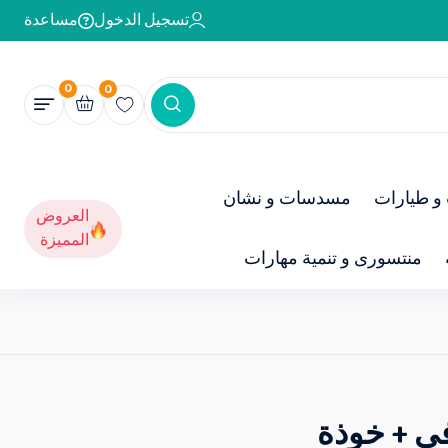
تسجيل الدخول
مساعدة
0
0
و طيارات
مسدسات و نشان
العروض
المميزة
منتسورى و تنمية مهارات
ى + خوذة