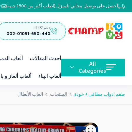
احصل على توصيل مجاني للمنزل (اطلب أكثر من 1500 جنية)
m
دعم 24/7:
002-01091-650-440
أحدث المقالات
ألعاب الدم
All
Categories
ألعاب البناء
ألعاب ألغاز و با
طقم ادوات مطافى + خوذة
المنتجات
العاب الأبطال