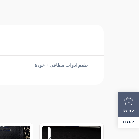
طقم ادوات مطافى + خوذة
Item
0
0
EGP