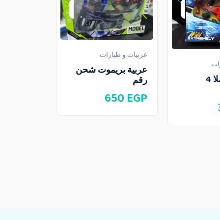
عربيات و طيارات
ات
عربية بريموت شحن
عربية فورملا 4
رقم
650
EGP
عربيات و طيا
عربية قلابة
110
EGP