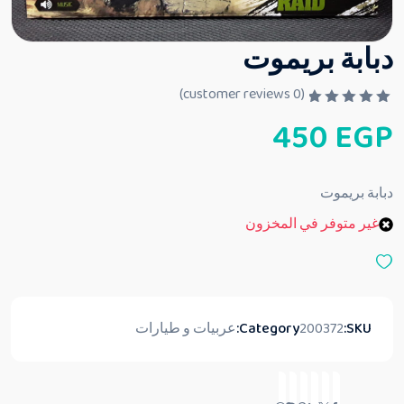
دبابة بريموت
customer reviews)
0
(
ت
450
EGP
م
ا
ل
ت
ق
دبابة بريموت
ي
ي
غير متوفر في المخزون
م
0
م
ن
5
SKU:
200372
Category:
عربيات و طيارات