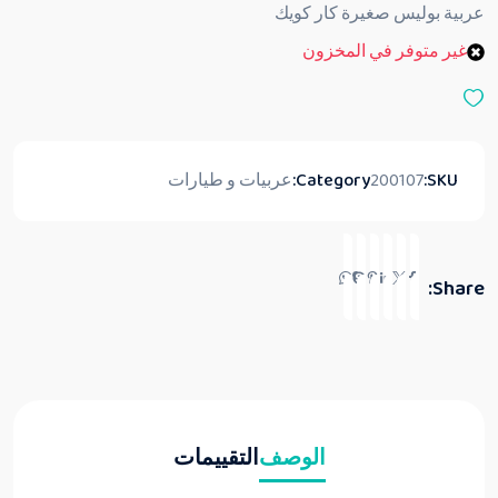
ق
عربية بوليس صغيرة كار كويك
ي
ي
غير متوفر في المخزون
م
0
م
ن
5
SKU:
200107
Category:
عربيات و طيارات
Share:
الوصف
التقييمات