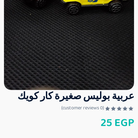
عربية بوليس صغيرة كار كويك
customer reviews)
0
(
ت
25
EGP
م
ا
ل
ت