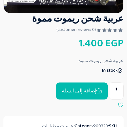
عربية شحن ريموت مموة
customer reviews)
0
(
ت
1.400
EGP
م
ا
ل
ت
ق
عربية شحن ريموت مموة
ي
ي
In stock
م
0
م
ن
5
إضافة إلى السلة
SKU:
200320
Category:
عربيات و طيارات