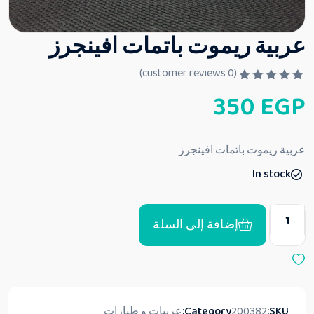
عربية ريموت باتمات افينجرز
customer reviews)
0
(
ت
350
EGP
م
ا
ل
ت
ق
عربية ريموت باتمات افينجرز
ي
ي
In stock
م
0
م
ن
5
إضافة إلى السلة
SKU:
200382
Category:
عربيات و طيارات