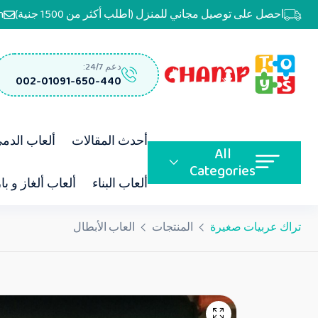
احصل على توصيل مجاني للمنزل (اطلب أكثر من 1500 جنية)
m
دعم 24/7:
002-01091-650-440
أحدث المقالات
ألعاب الدم
All
Categories
ألعاب البناء
ألعاب ألغاز و با
تراك عربيات صغيرة
المنتجات
العاب الأبطال