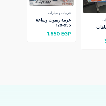
عربيات و طيارات
عربية ريموت وساعة
ات
عربيات و طيا
955-120
4 اتجاهات
عربية جيب
1.650
EGP
90
EGP