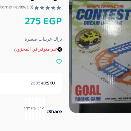
customer reviews)
0
(
ت
275
EGP
م
ا
ل
ت
ق
تراك عربيات صغيرة
ي
ي
غير متوفر في المخزون
م
0
م
ن
5
200548
SKU:
Share: