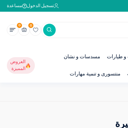
تسجيل الدخول
مساعدة
0
0
و طيارات
مسدسات و نشان
العروض
المميزة
منتسورى و تنمية مهارات
رة