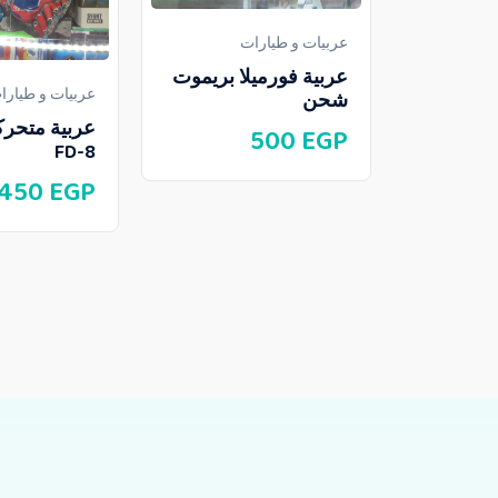
عربيات و طيارات
عربية فورميلا بريموت
عربيات و طيارا
شحن
عربية متحرك
500
EGP
FD-8
450
EGP