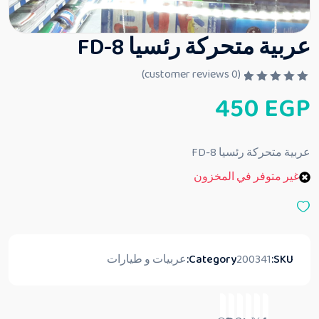
عربية متحركة رئسيا FD-8
customer reviews)
0
(
ت
450
EGP
م
ا
ل
ت
ق
عربية متحركة رئسيا FD-8
ي
ي
غير متوفر في المخزون
م
0
م
ن
5
SKU:
200341
Category:
عربيات و طيارات