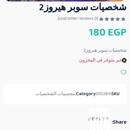
شخصيات سوبر هيروز2
customer reviews)
0
(
ت
180
EGP
م
ا
ل
ت
ق
شخصيات سوبر هيروز2
ي
ي
غير متوفر في المخزون
م
0
م
ن
5
SKU:
200284
Category:
مجسمات الشخصيات
Share: