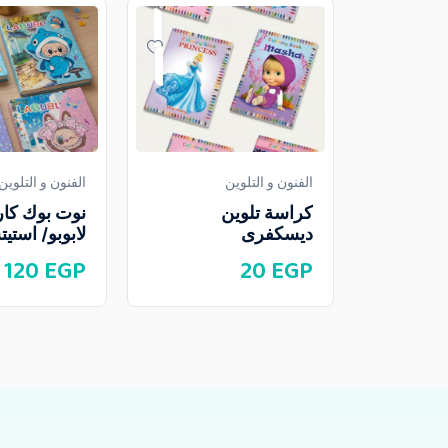
الفنون و التلوين
الفنون و التلوين
كراسة تلوين
نوت بوك كار
ديسكفرى
لابوبو/ استي
120
EGP
20
EGP