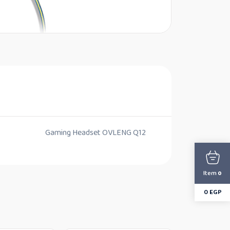
Gaming Headset OVLENG Q12
Item
0
0
EGP