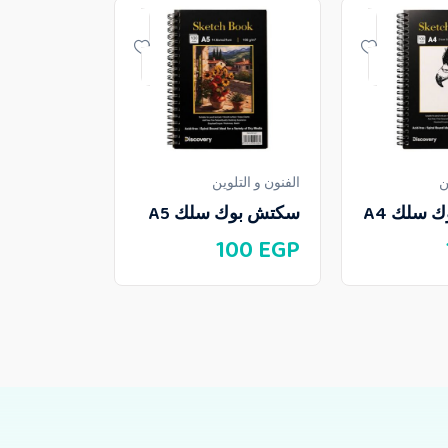
ن
الفنون و التلوين
ألعاب واكسسو
 سلك A4
سكتش بوك سلك A5
ستراس داي
كارت
100
EGP
50
EGP