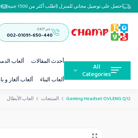
احصل على توصيل مجاني للمنزل (اطلب أكثر من 1500 جنية)
m
دعم 24/7:
002-01091-650-440
أحدث المقالات
ألعاب الدم
All
Categories
ألعاب البناء
ألعاب ألغاز و با
Gaming Headset OVLENG Q12
المنتجات
العاب الأبطال