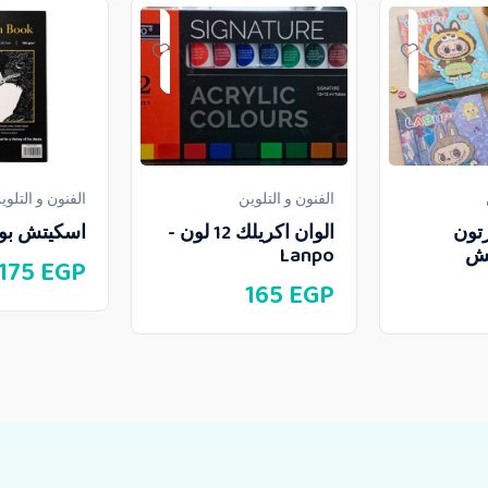
الفنون و التلوين
الفنون و التلوي
تون
الوان اكريلك 12 لون -
اسكيتش بوك
تش
Lanpo
175
EGP
165
EGP