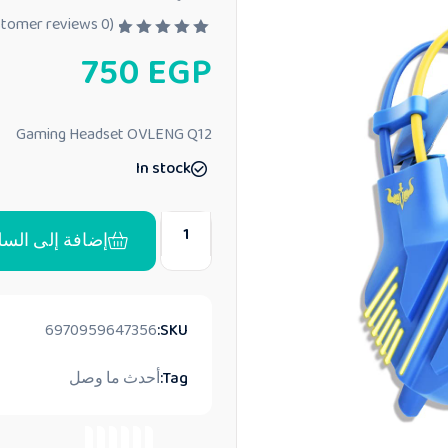
customer reviews)
0
(
ت
750
EGP
م
ا
ل
ت
ق
Gaming Headset OVLENG Q12
ي
ي
In stock
م
0
م
ن
5
إضافة إلى السل
6970959647356
SKU:
Tag:
أحدث ما وصل