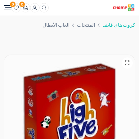
0
0
كروت هاى فايف
المنتجات
العاب الأبطال