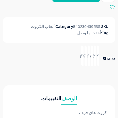
SKU:
840230439535
Category:
ألعاب الكروت
Tag:
أحدث ما وصل
Share:
الوصف
التقييمات
كروت هاى فايف