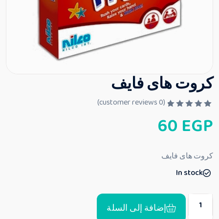
كروت هاى فايف
customer reviews)
0
(
ت
60
EGP
م
ا
ل
ت
ق
كروت هاى فايف
ي
ي
In stock
م
0
م
ن
5
إضافة إلى السلة