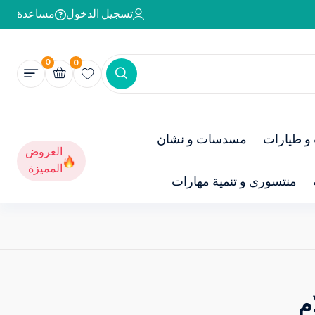
تسجيل الدخول
مساعدة
0
0
و طيارات
مسدسات و نشان
العروض
المميزة
منتسورى و تنمية مهارات
م