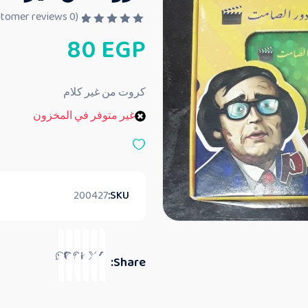
customer reviews)
0
(
ت
80
EGP
م
ا
ل
ت
ق
كروت من غير كلام
ي
ي
غير متوفر في المخزون
م
0
م
ن
5
200427
SKU:
Share: