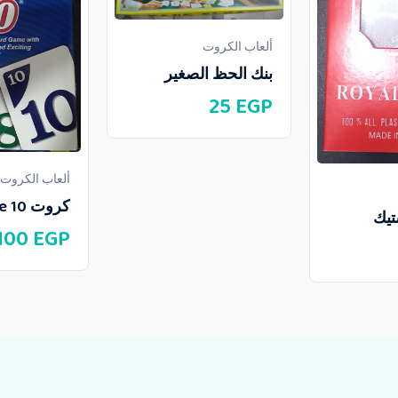
ألعاب الكروت
بنك الحظ الصغير
25
EGP
ألعاب الكروت
كروت Phase 10
تيك
100
EGP