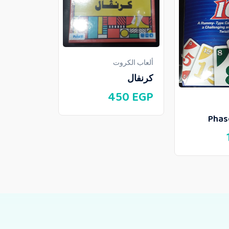
ألعاب الكروت
ألعاب الكروت
تحدى الأذكي
كرنفال
75
EGP
450
EGP