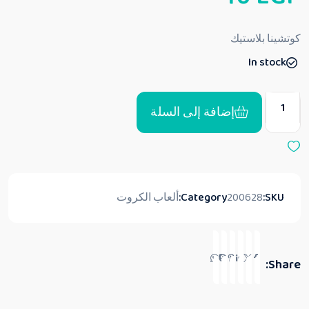
ل
ت
ق
كوتشينا بلاستيك
ي
ي
In stock
م
0
م
ن
5
إضافة إلى السلة
SKU:
200628
Category:
ألعاب الكروت
Share: