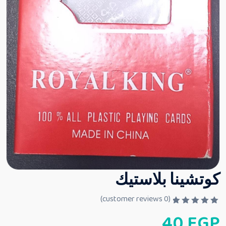
كوتشينا بلاستيك
customer reviews)
0
(
ت
40
EGP
م
ا