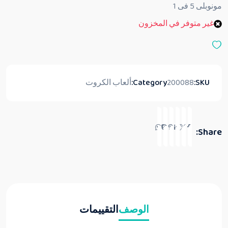
ق
مونوبلى 5 فى 1
ي
ي
غير متوفر في المخزون
م
0
م
ن
5
SKU:
200088
Category:
ألعاب الكروت
Share:
الوصف
التقييمات