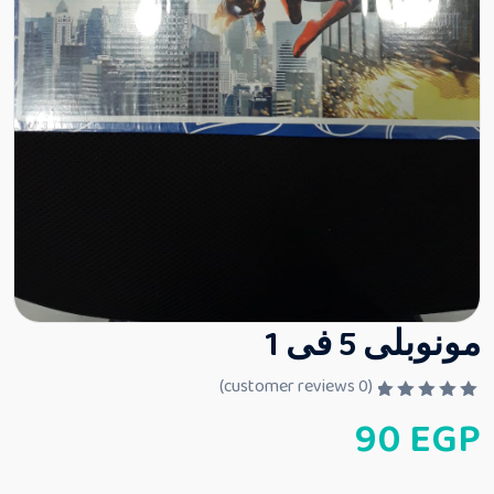
مونوبلى 5 فى 1
customer reviews)
0
(
ت
90
EGP
م
ا
ل
ت