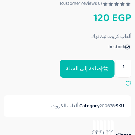
customer reviews)
0
(
ت
120
EGP
م
ا
ل
ت
ق
ألعاب كروت تيك توك
ي
ي
In stock
م
0
م
ن
5
إضافة إلى السلة
SKU:
200678
Category:
ألعاب الكروت