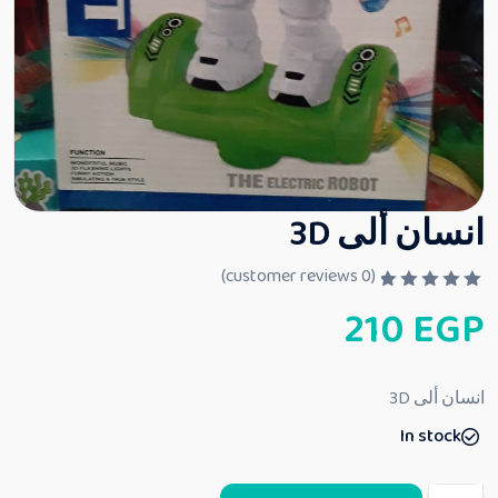
انسان ألى 3D
customer reviews)
0
(
ت
210
EGP
م
ا
ل
ت
ق
انسان ألى 3D
ي
ي
In stock
م
0
م
ن