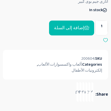
أتارى جيم بوى كبير
ي
ي
In stock
م
0
م
ن
5
إضافة إلى السلة
200604
SKU:
Categories:
ألعاب واكسسوارات الألعاب
,
إلكترونيات الأطفال
Share: