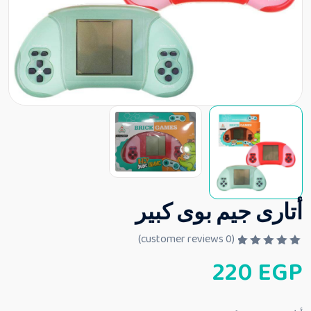
أتارى جيم بوى كبير
customer reviews)
0
(
ت
220
EGP
م
ا
ل
ت
ق