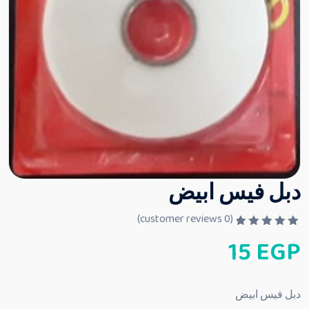
دبل فيس ابيض
customer reviews)
0
(
ت
15
EGP
م
ا
ل
ت
ق
دبل فيس ابيض
ي
ي