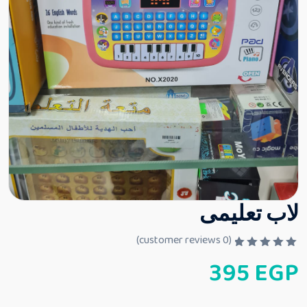
لاب تعليمى
customer reviews)
0
(
ت
395
EGP
م
ا
ل
ت