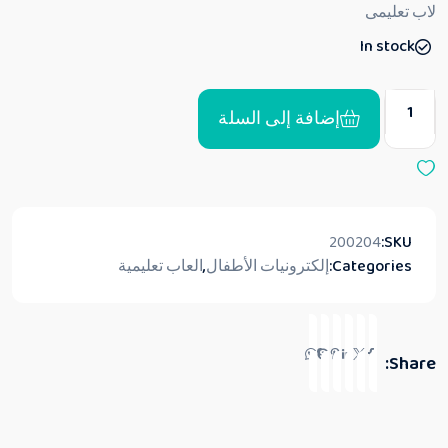
ق
لاب تعليمى
ي
ي
In stock
م
0
م
ن
5
إضافة إلى السلة
200204
SKU:
Categories:
إلكترونيات الأطفال
,
العاب تعليمية
Share: