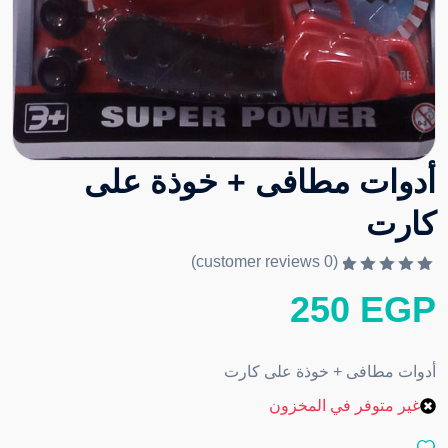
أدوات مطافى + خوذة على
كارت
customer reviews)
0
(
ت
250
EGP
م
ا
ل
ت
ق
أدوات مطافى + خوذة على كارت
ي
ي
م
غير متوفر في المخزون
0
م