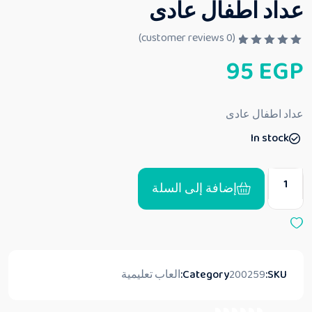
عداد اطفال عادى
customer reviews)
0
(
ت
95
EGP
م
ا
ل
ت
ق
عداد اطفال عادى
ي
ي
In stock
م
0
م
ن
5
إضافة إلى السلة
SKU:
200259
Category:
العاب تعليمية