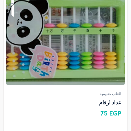
العاب تعليمية
عداد أرقام
75
EGP