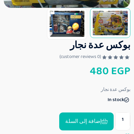
بوكس عدة نجار
customer reviews)
0
(
ت
480
EGP
م
ا
ل
ت
ق
بوكس عدة نجار
ي
ي
In stock
م
0
م
ن
5
إضافة إلى السلة