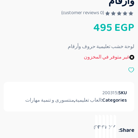
وأرقام
customer reviews)
0
(
ت
495
EGP
م
ا
ل
ت
ق
لوحة خشب تعليمية حروف وأرقام
ي
ي
غير متوفر في المخزون
م
0
م
ن
5
200315
SKU:
Categories:
العاب تعليمية
,
منتسورى و تنمية مهارات
Share: