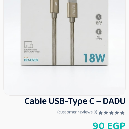
Cable USB-Type C – DADU
customer reviews)
0
(
ت
90
EGP
م
ا