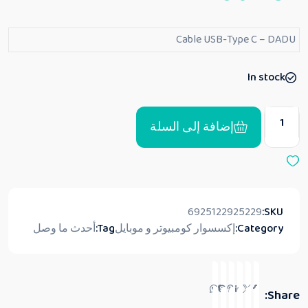
ل
ت
ق
Cable USB-Type C – DADU
ي
ي
م
0
In stock
م
ن
5
إضافة إلى السلة
6925122925229
SKU:
Category:
إكسسوار كومبيوتر و موبايل
Tag:
أحدث ما وصل
Share: