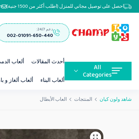
احصل على توصيل مجاني للمنزل (اطلب أكثر من 1500 جنية)
m
دعم 24/7:
002-01091-650-440
أحدث المقالات
ألعاب الدم
All
Categories
ألعاب البناء
ألعاب ألغاز و با
شاهد ولون كيان
المنتجات
العاب الأبطال