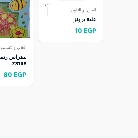
الفنون و التلوين
علبة برونز
10
EGP
ألعاب واكسسوار
ستراس رسم 
ZS168
80
EGP