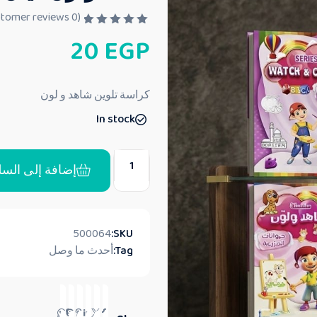
customer reviews)
0
(
ت
20
EGP
م
ا
ل
ت
ق
كراسة تلوين شاهد و لون
ي
ي
In stock
م
0
م
ن
5
إضافة إلى السل
500064
SKU:
Tag:
أحدث ما وصل