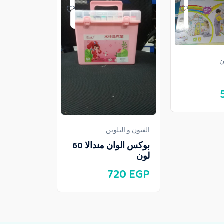
ن
الفنون و التلو
سبورة فلا
TK2255
120
EGP
الفنون و التلوين
بوكس الوان مندالا 60
لون
720
EGP