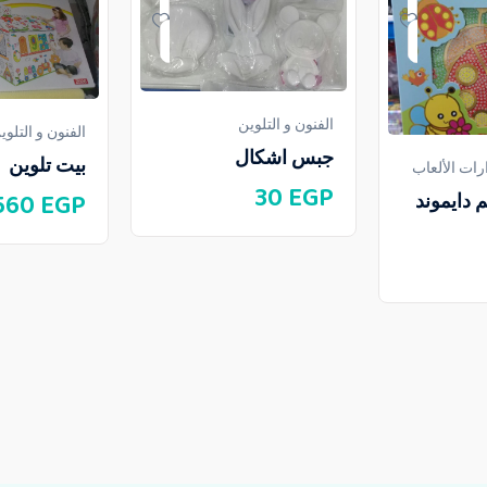
الفنون و التلوين
الفنون و التلوي
جبس اشكال
بيت تلوين
ات الألعاب
30
EGP
560
EGP
دايموند