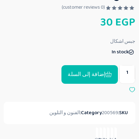
customer reviews)
0
(
ت
30
EGP
م
ا
ل
ت
ق
جبس اشكال
ي
ي
In stock
م
0
م
ن
5
إضافة إلى السلة
SKU:
200569
Category:
الفنون و التلوين