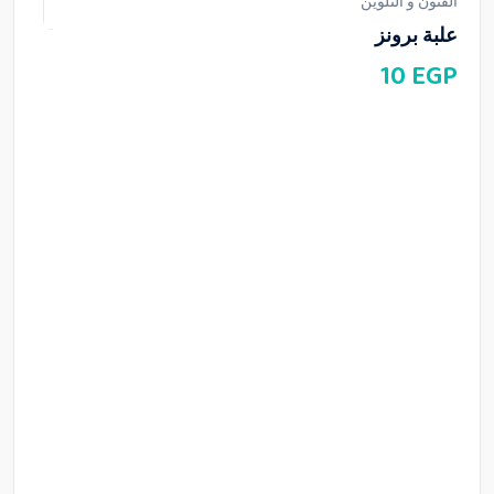
الفنون و التلوين
علبة برونز
10
EGP