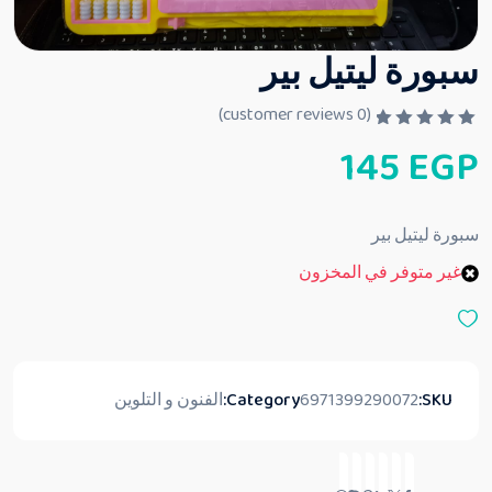
سبورة ليتيل بير
customer reviews)
0
(
ت
145
EGP
م
ا
ل
ت
ق
سبورة ليتيل بير
ي
ي
غير متوفر في المخزون
م
0
م
ن
5
SKU:
6971399290072
Category:
الفنون و التلوين