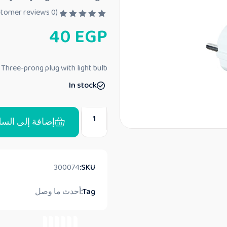
customer reviews)
0
(
ت
40
EGP
م
ا
ل
ت
ق
Three-prong plug with light bulb
ي
ي
In stock
م
0
م
ن
5
إضافة إلى السل
300074
SKU:
Tag:
أحدث ما وصل