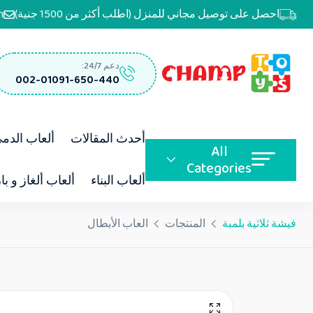
احصل على توصيل مجاني للمنزل (اطلب أكثر من 1500 جنية)
m
دعم 24/7:
002-01091-650-440
أحدث المقالات
ألعاب الدم
All
Categories
ألعاب البناء
ألعاب ألغاز و با
فيشة ثلاثية بلمبة
المنتجات
العاب الأبطال