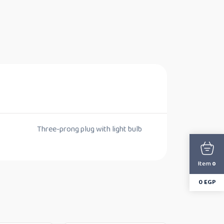
Three-prong plug with light bulb
Item
0
0
EGP