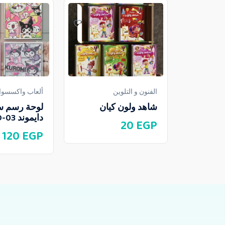
الفنون و التلوين
ألعاب واكسسوار
شاهد ولون كيان
لوحة رسم 
دايموند SDO-03
20
EGP
120
EGP