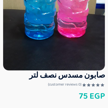
صابون مسدس نصف لتر
customer reviews)
0
(
ت
75
EGP
م
ا
ل
ت