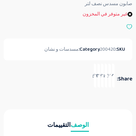
ق
صابون مسدس نصف لتر
ي
ي
غير متوفر في المخزون
م
0
م
ن
5
SKU:
200420
Category:
مسدسات و نشان
Share:
الوصف
التقييمات