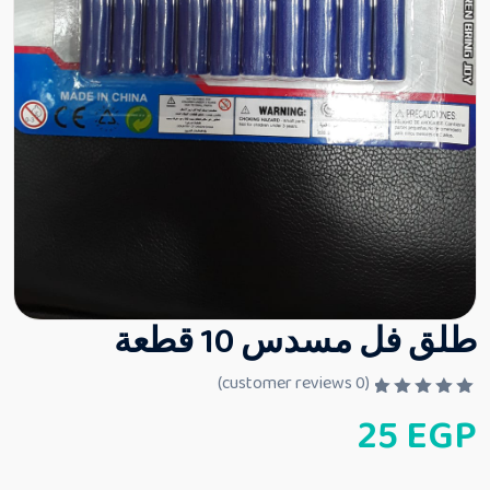
طلق فل مسدس 10 قطعة
customer reviews)
0
(
ت
25
EGP
م
ا
ل
ت