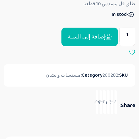
ق
طلق فل مسدس 10 قطعة
ي
ي
In stock
م
0
م
ن
5
إضافة إلى السلة
SKU:
200282
Category:
مسدسات و نشان
Share: