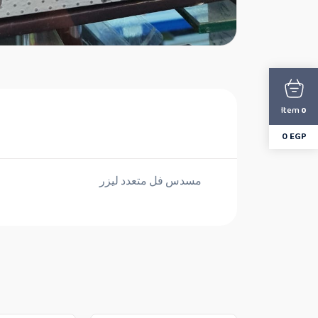
Item
0
0
EGP
مسدس فل متعدد ليزر