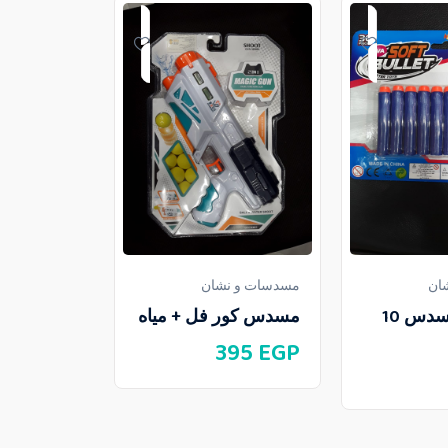
مسدسات و ن
مسدس ميا
رقم 13-138
550
EGP
ان
مسدسات و نشان
طلق فل مسدس 10
مسدس كور فل + مياه
395
EGP