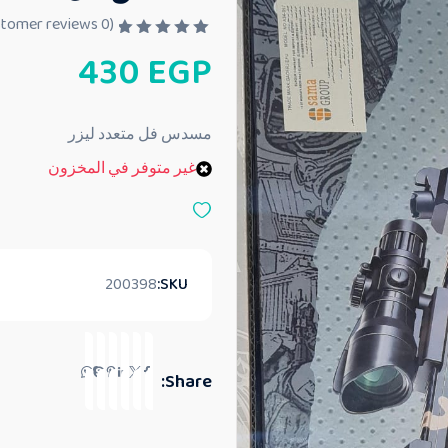
customer reviews)
0
(
ت
430
EGP
م
ا
ل
ت
ق
مسدس فل متعدد ليزر
ي
ي
غير متوفر في المخزون
م
0
م
ن
5
200398
SKU:
Share: