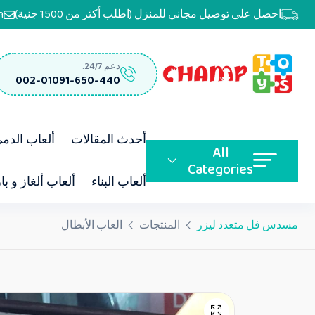
احصل على توصيل مجاني للمنزل (اطلب أكثر من 1500 جنية)
m
دعم 24/7:
002-01091-650-440
أحدث المقالات
ألعاب الدم
All
Categories
ألعاب البناء
ألعاب ألغاز و با
مسدس فل متعدد ليزر
المنتجات
العاب الأبطال