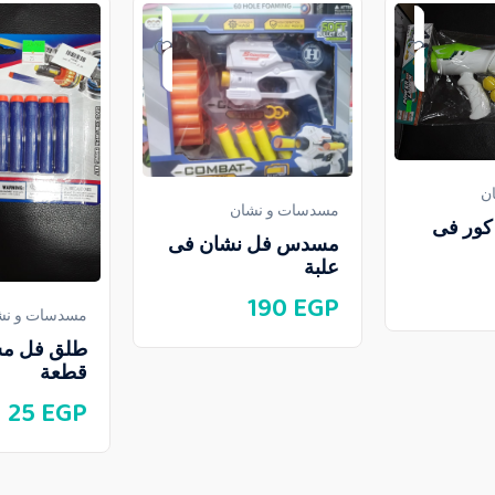
ن
مسدسات و نشان
ور فى
مسدس فل نشان فى
علبة
190
EGP
مسدسات و نش
قطعة
25
EGP