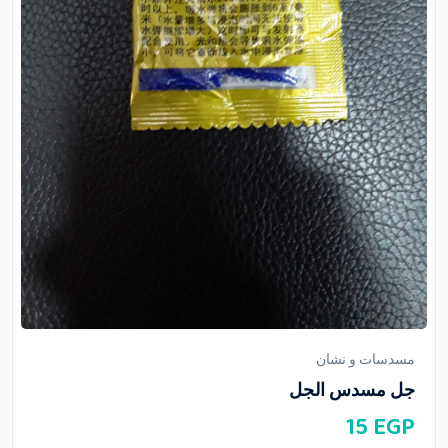
مسدسات و نشان
جل مسدس الجل
15
EGP