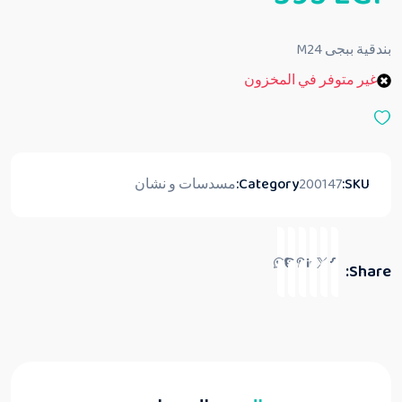
ل
ت
ق
بندقية ببجى M24
ي
ي
غير متوفر في المخزون
م
0
م
ن
5
SKU:
200147
Category:
مسدسات و نشان
Share: