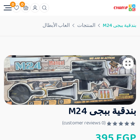
0
0
بندقية ببجى M24
المنتجات
العاب الأبطال
بندقية ببجى M24
customer reviews)
0
(
ت
395
EGP
م
ا