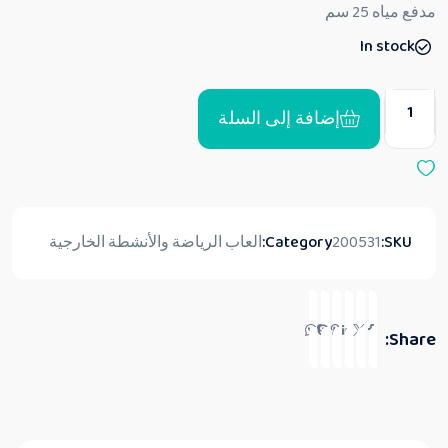
ق
مدفع مياه 25 سم
ي
ي
In stock
م
0
م
ن
5
إضافة إلى السلة
SKU:
200531
Category:
العاب الرياضة والأنشطة الخارجية
Share: