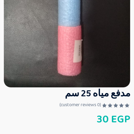
مدفع مياه 25 سم
customer reviews)
0
(
ت
30
EGP
م
ا
ل
ت