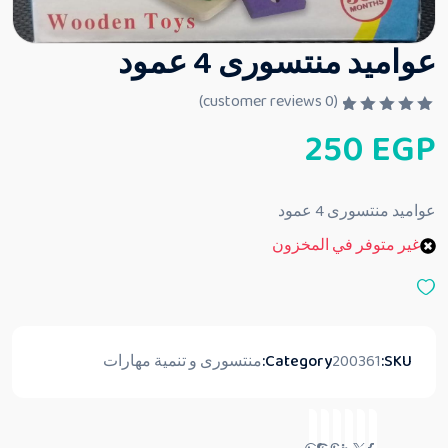
عواميد منتسورى 4 عمود
customer reviews)
0
(
ت
250
EGP
م
ا
ل
ت
ق
عواميد منتسورى 4 عمود
ي
ي
غير متوفر في المخزون
م
0
م
ن
5
SKU:
200361
Category:
منتسورى و تنمية مهارات