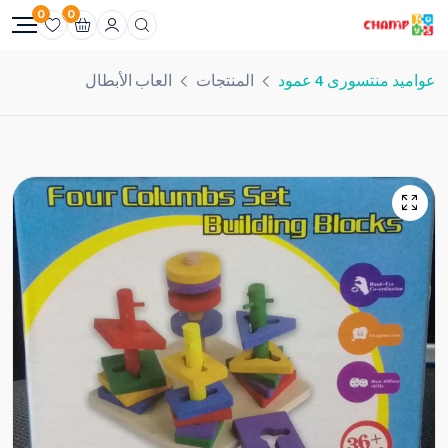
0
0
عواميد منتسورى 4 عمود
المنتجات
العاب الأبطال