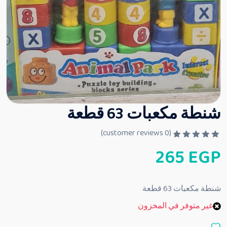
شنطة مكعبات 63 قطعة
customer reviews)
0
(
ت
265
EGP
م
ا
ل
ت
ق
شنطة مكعبات 63 قطعة
ي
ي
غير متوفر في المخزون
م
0
م