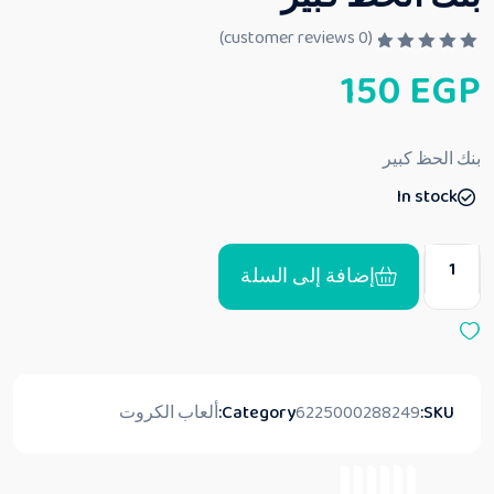
customer reviews)
0
(
ت
150
EGP
م
ا
ل
ت
ق
بنك الحظ كبير
ي
ي
In stock
م
0
م
ن
5
إضافة إلى السلة
SKU:
6225000288249
Category:
ألعاب الكروت