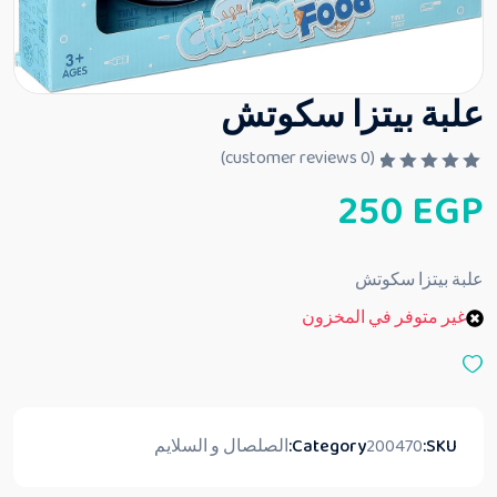
علبة بيتزا سكوتش
customer reviews)
0
(
ت
250
EGP
م
ا
ل
ت
ق
علبة بيتزا سكوتش
ي
ي
غير متوفر في المخزون
م
0
م
ن
5
SKU:
200470
Category:
الصلصال و السلايم