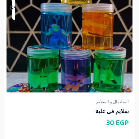
الصلصال و السلايم
سلايم فى علبة
30
EGP