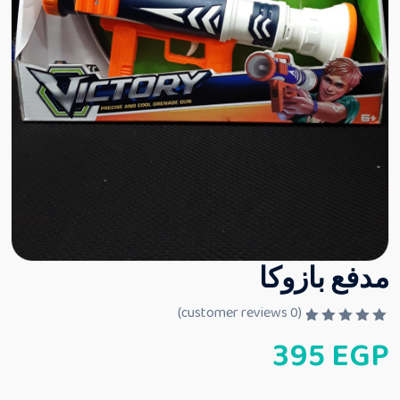
مدفع بازوكا
customer reviews)
0
(
ت
395
EGP
م
ا
ل
ت