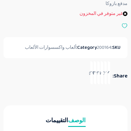
ق
مدفع بازوكا
ي
ي
غير متوفر في المخزون
م
0
م
ن
5
SKU:
200164
Category:
ألعاب واكسسوارات الألعاب
Share:
الوصف
التقييمات