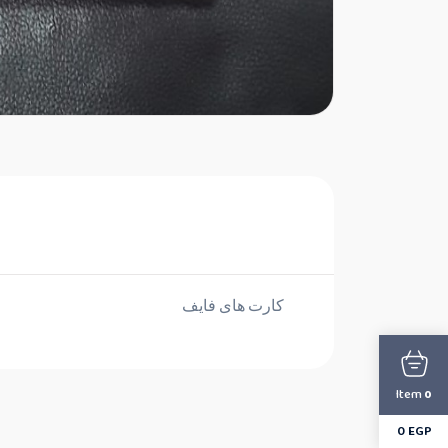
كارت هاى فايف
Item
0
0
EGP