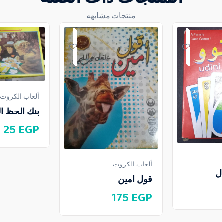
منتجات مشابهه
ألعاب الكروت
بنك الحظ ا
25
EGP
ألعاب الكروت
ل
قول امين
175
EGP