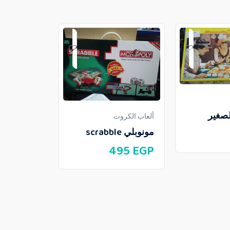
لصغير
ألعاب الكروت
مونوبلي scrabble
495
EGP
ألعاب الكروت
مونوبلى 5 فى 1
90
EGP