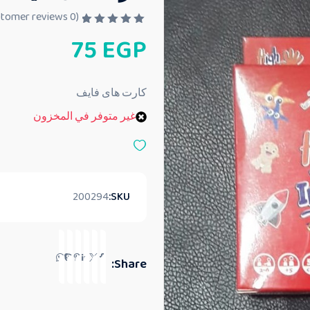
customer reviews)
0
(
ت
75
EGP
م
ا
ل
ت
ق
كارت هاى فايف
ي
ي
غير متوفر في المخزون
م
0
م
ن
5
200294
SKU:
Share: