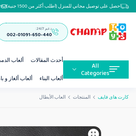
احصل على توصيل مجاني للمنزل (اطلب أكثر من 1500 جنية)
m
دعم 24/7:
002-01091-650-440
أحدث المقالات
ألعاب الدم
All
Categories
ألعاب البناء
ألعاب ألغاز و با
كارت هاى فايف
المنتجات
العاب الأبطال