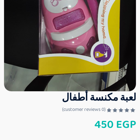
لعبة مكنسة أطفال
customer reviews)
0
(
ت
450
EGP
م
ا
ل
ت