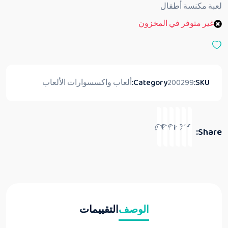
ق
لعبة مكنسة أطفال
ي
ي
غير متوفر في المخزون
م
0
م
ن
5
SKU:
200299
Category:
ألعاب واكسسوارات الألعاب
Share:
الوصف
التقييمات