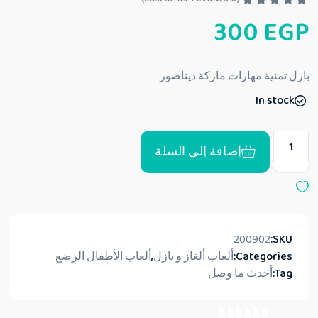
ت
300
EGP
م
ا
ل
ت
ق
بازل تمنية مهارات ماركة ديناصور
ي
ي
In stock
م
0
م
ن
5
إضافة إلى السلة
200902
SKU:
Categories:
ألعاب ألغاز و بازل
,
ألعاب الأطفال الرضع
Tag:
أحدث ما وصل