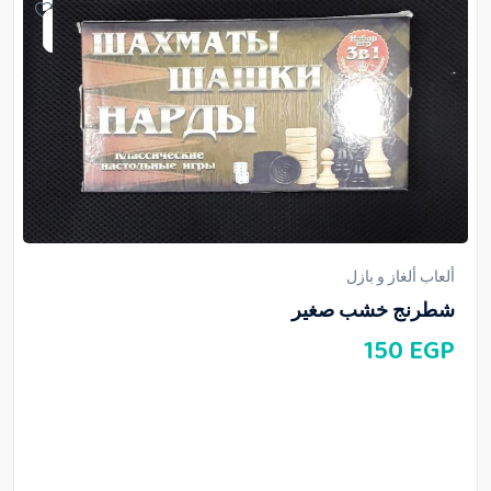
ألعاب ألغاز و بازل
شطرنج خشب صغير
150
EGP