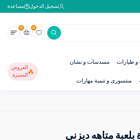
تسجيل الدخول
مساعدة
0
0
و طيارات
مسدسات و نشان
العروض
المميزة
منتسورى و تنمية مهارات
 بلعبة متاهه ديزنى