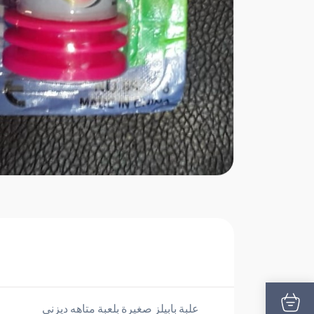
علبة بابيلز صغيرة بلعبة متاهه ديزنى