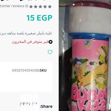
customer reviews)
0
(
ت
15
EGP
م
ا
ل
ت
ق
علبة بابيلز صغيرة بلعبة متاهه ديزن
ي
ي
غير متوفر في المخزون
م
0
م
ن
5
6932134354336
SKU:
Share: