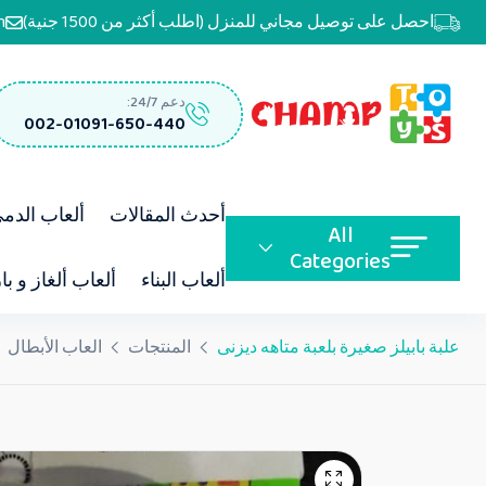
احصل على توصيل مجاني للمنزل (اطلب أكثر من 1500 جنية)
m
دعم 24/7:
002-01091-650-440
أحدث المقالات
ألعاب الدم
All
Categories
ألعاب البناء
ألعاب ألغاز و با
علبة بابيلز صغيرة بلعبة متاهه ديزنى
المنتجات
العاب الأبطال