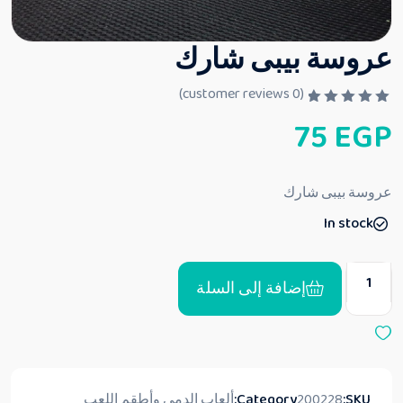
عروسة بيبى شارك
customer reviews)
0
(
ت
75
EGP
م
ا
ل
ت
ق
عروسة بيبى شارك
ي
ي
In stock
م
0
م
ن
5
إضافة إلى السلة
SKU:
200228
Category:
ألعاب الدمى وأطقم اللعب