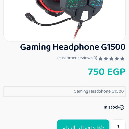
Gaming Headphone G1500
customer reviews)
0
(
ت
750
EGP
م
ا
ل
ت
ق
Gaming Headphone G1500
ي
ي
م
0
In stock
م
ن
5
إضافة إلى السلة